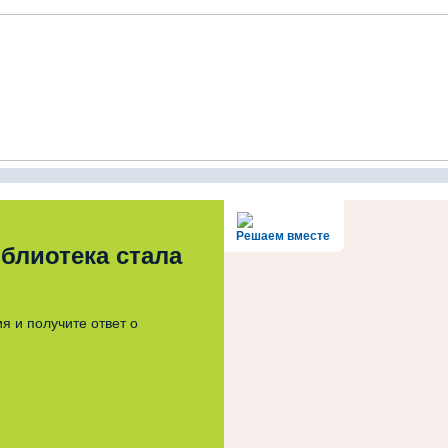
Решаем вместе
блиотека стала
я и получите ответ о