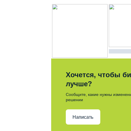
Хочется, чтобы би
лучше?
Сообщите, какие нужны изменени
решении
Написать