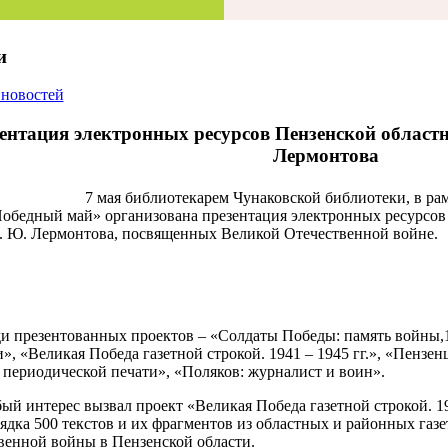
и
 новостей
ентация электронных ресурсов Пензенской област
Лермонтова
7 мая библиотекарем Чунаковской библиотеки, в ра
обедный май» организована презентация электронных ресурсов
. Ю. Лермонтова, посвященных Великой Отечественной войне.
и презентованных проектов – «Солдаты Победы: память войны,1
и», «Великая Победа газетной строкой. 1941 – 1945 гг.», «Пензе
 периодической печати», «Поляков: журналист и воин».
ый интерес вызвал проект «Великая Победа газетной строкой. 19
рядка 500 текстов и их фрагментов из областных и районных газ
венной войны в Пензенской области.