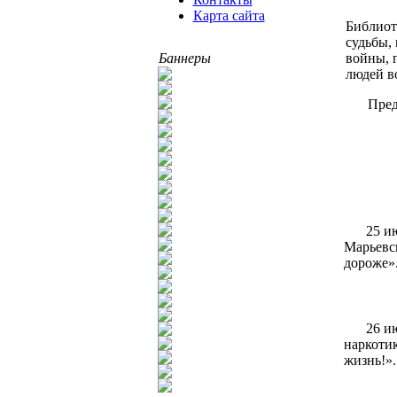
Карта сайта
Библиот
судьбы,
войны, 
Баннеры
людей в
Пред
25 и
Марьевск
дороже»
26 и
наркотик
жизнь!».