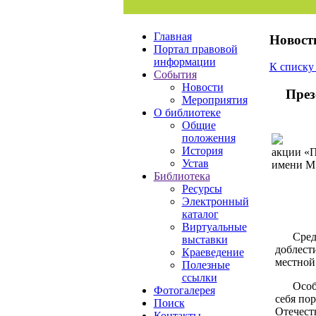
Главная
Новост
Портал правовой
информации
К списку
События
Новости
През
Мероприятия
О библиотеке
Общие
положения
История
акции «П
Устав
имени М
Библиотека
Ресурсы
Электронный
каталог
Виртуальные
Сред
выставки
доблест
Краеведение
местной
Полезные
ссылки
Особ
Фотогалерея
себя по
Поиск
Отечест
Контакты