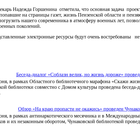
екарь Надежда Горшенина отметила, что основная задача проект
 попавшие на страницы газет, жизнь Пензенской области и пенз
погрузить нашего современника в атмосферу военных лет, позвол
оенных поколений.
ставленные электронные ресурсы будут очень востребованы не 
Беседа-диалог «Соблазн велик, но жизнь дороже» провед
юня, в рамках Областного библиотечного марафона «Скажи жизн
ой библиотеки совместно с Домом культуры проведена беседа-д
.
Обзор «На краю пропасти не окажись» проведен Чунак
юня, в рамках антинаркотического месячника и в Международны
ов и их незаконным оборотом, Чунаковской библиотекой провед