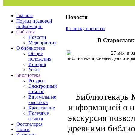
Главная
Новости
Портал правовой
информации
К списку новостей
События
Новости
В Старославк
Мероприятия
О библиотеке
27 мая, в р
Общие
библиотеке проведен день откры
положения
История
Устав
Библиотека
Ресурсы
Электронный
каталог
Библиотекарь 
Виртуальные
выставки
информацией о и
Краеведение
Полезные
экскурсия позво
ссылки
Фотогалерея
древними библи
Поиск
Контакты